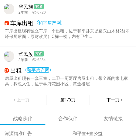
华民族
实名
2年前
6720
车库出租
和平房产网
车库出租现有独立车库一个出租，位于和平县东堤路东山木材站(即
环保局后面，原财政局）C栋一楼，内有卫生...
华民族
实名
2年前
6284
出租
和平房产网
房屋出租现有一套三室，二卫一厨两厅房屋出租，带全新的家电家
具，拎包入住，位于学府花园小区，黄金楼层，...
上一页
第1/9页
下一页
战略伙伴
合作伙伴
友情链接
河源精准广告
和平壹+壹公益