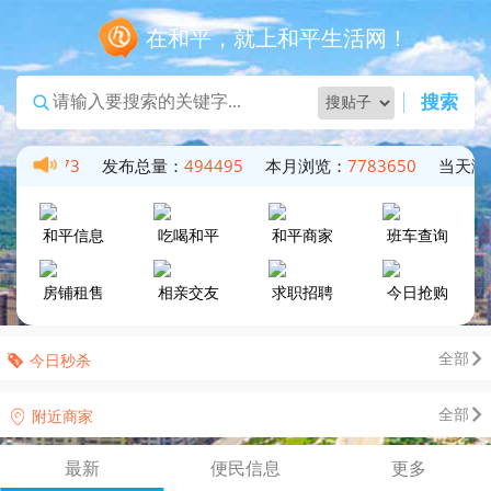
在和平，就上和平生活网！
搜索
17327973
发布总量：
494495
本月浏览：
7783650
当天浏
和平信息
吃喝和平
和平商家
班车查询
房铺租售
相亲交友
求职招聘
今日抢购
全部
今日秒杀
全部
附近商家
最新
便民信息
更多