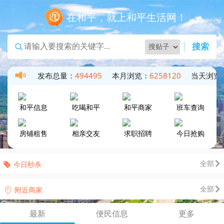
在和平，就上和平生活网！
搜索
226260
发布总量：
494495
本月浏览：
6258120
当天浏览
和平信息
吃喝和平
和平商家
班车查询
房铺租售
相亲交友
求职招聘
今日抢购
全部
今日秒杀
全部
附近商家
最新
便民信息
更多