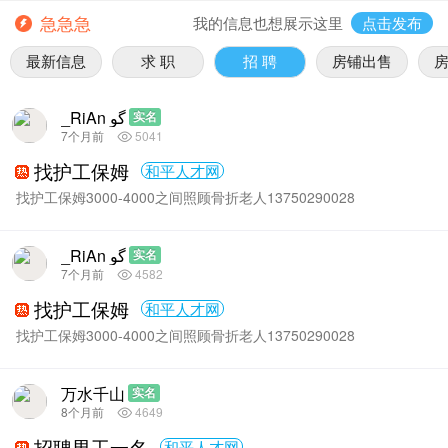
急急急
我的信息也想展示这里
点击发布
最新信息
求 职
招 聘
房铺出售
_RiAn گو
实名
7个月前
5041
找护工保姆
和平人才网
找护工保姆3000-4000之间照顾骨折老人13750290028
_RiAn گو
实名
7个月前
4582
找护工保姆
和平人才网
找护工保姆3000-4000之间照顾骨折老人13750290028
万水千山
实名
8个月前
4649
招聘男工一名
和平人才网