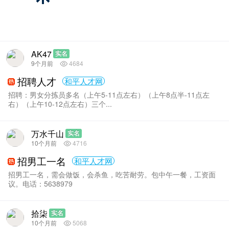
AK47
实名
9个月前
4684
招聘人才
和平人才网
招聘：男‮分女‬拣员多名（上午5-11点左右）（上午8点半-11点左
右）（上午10-12点左右）三个...
万水千山
实名
10个月前
4716
招男工一名
和平人才网
招男工一名，需会做饭，会杀鱼，吃苦耐劳。包中午一餐，工资面
议。电话：5638979
拾柒
实名
10个月前
5068