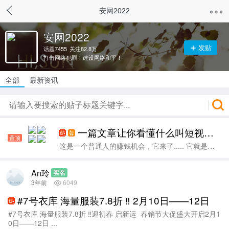
安网2022
安网2022
发贴
话题
7455
关注
82.8万
打击网络犯罪！建设网络和平！
全部
最新资讯
一篇文章让你看懂什么叫短视频带货，2024最大的风口趋势
置顶
这是一个普通人的赚钱机会，它来了..... 它就是：短视频带货 ...
An玲
实名
3年前
6049
#7号衣库 海量服装7.8折 ‼ 2月10日——12日
#7号衣库 海量服装7.8折 ‼迎初春 启新运 春销节大促盛大开启2月1
0日——12日 ...