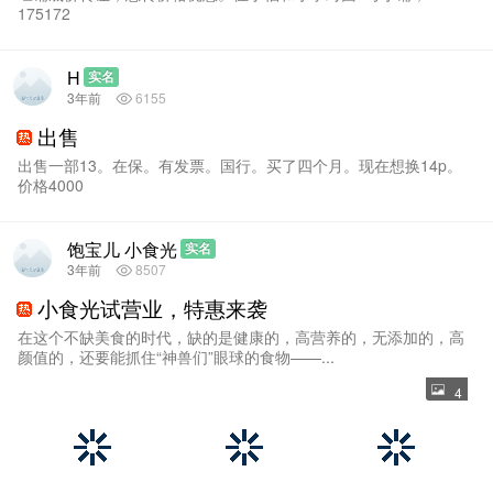
175172
H
实名
3年前
6155
出售
出售一部13。在保。有发票。国行。买了四个月。现在想换14p。
价格4000
饱宝儿 小食光
实名
3年前
8507
小食光试营业，特惠来袭
在这个不缺美食的时代，缺的是健康的，高营养的，无添加的，高
颜值的，还要能抓住“神兽们”眼球的食物——...
4